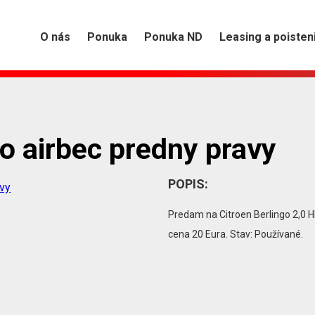
O nás
Ponuka
Ponuka ND
Leasing a poisten
go airbec predny pravy
POPIS:
Predam na Citroen Berlingo 2,0 HD
cena 20 Eura. Stav: Používané.