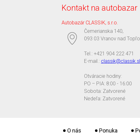
Kontakt na autobazar
Autobazár CLASSIK, s.r.o.
Čemerianska 140,
093 03 Vranov nad Topľ
Tel.: +421 904 222 471
E-mail.:
classik@classik.s
Otváracie hodiny:
PO – PIA: 8:00 - 16:00
Sobota: Zatvorené
Nedeľa: Zatvorené
O nás
Ponuka
P