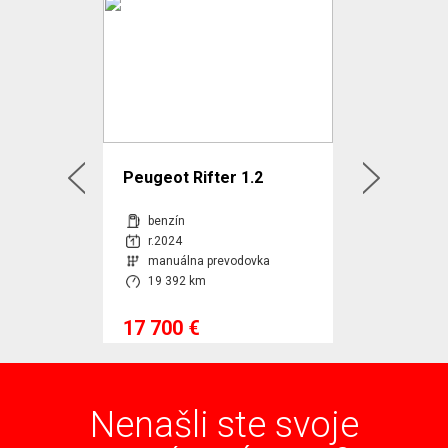
 1.4 16V
Peugeot Rifter 1.2
Škoda Fab
PureTech 110 Allure
Active
benzín
benzín
r.2024
r.2012
revodovka
manuálna prevodovka
manuálna
19 392 km
140 143 
17 700 €
2 750 €
Nenašli ste svoje